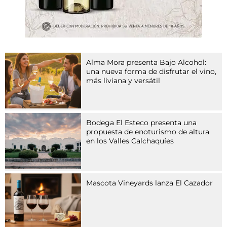
e
i
n
e
r
G
Alma Mora presenta Bajo Alcohol:
r
una nueva forma de disfrutar el vino,
u
más liviana y versátil
p
p
e
v
Bodega El Esteco presenta una
o
propuesta de enoturismo de altura
n
en los Valles Calchaquíes
A
r
z
n
Mascota Vineyards lanza El Cazador
e
i
m
i