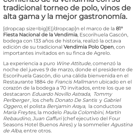
tradicional torneo de polo, vinos de
alta gama y la mejor gastronomía.
[dropcap size=big]E[/dropcap]n el marco de la
81°
Fiesta Nacional de la Vendimia
, Escorihuela Gascón,
bodega con 133 años de historia, realizó la octava
edición de su tradicional
Vendimia Polo Open
, con
importantes invitados en su finca de Agrelo.
La experiencia a puro
Wine Attitude
, comenzó la
noche del jueves 9 de marzo, donde el presidente de
Escorihuela Gascón, dio una cálida bienvenida en el
Restaurante 1884 de
Francis Mallmann
ubicado en el
corazón de la bodega a 70 invitados, entre los que se
destacaron
Eduardo Novillo Astrada, Tommy
Perlberger
, los chefs
Donato De Santis
y
Gabriel
Oggero
, el polista
Benjamin Araya
, la conductora
María Freytes
, la modelo
Paula Colombini, Martín
Rebaudino, Juan Gaffuri
(chef ejecutivo del Four
Seasons Hotel Buenos Aires) y la sommelier
Agustina
de Alba
, entre otros.