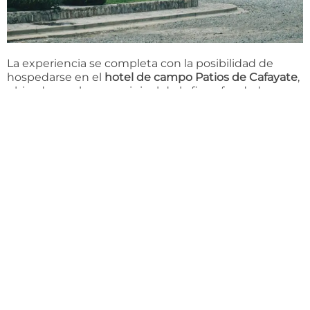
La experiencia se completa con la posibilidad de
hospedarse en el
hotel de campo Patios de Cafayate
,
ubicado en el casco original de la finca fundada en
1892, y disfrutar de la propuesta gastronómica del
restaurante a cargo de la chef cafayateña
Virginia
Marín
, donde la cocina regional dialoga con los vinos
de la bodega en un entorno único entre viñedos.
Con estas iniciativas, Bodega El Esteco reafirma su
compromiso con el enoturismo de calidad,
ofreciendo propuestas que invitan a conocer en
profundidad los terroirs de altura de Cafayate y a vivir
el vino como una experiencia cultural, sensorial y
emocional.
Más información y reservas:
www.elesteco.com.ar