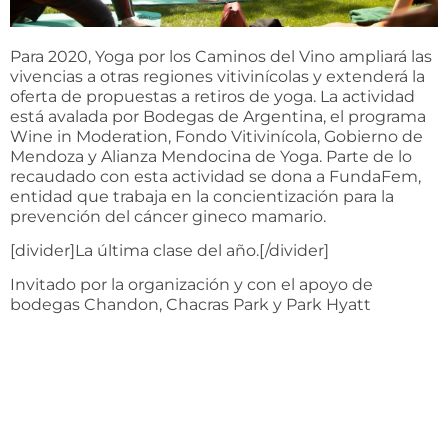
Para 2020, Yoga por los Caminos del Vino ampliará las
vivencias a otras regiones vitivinícolas y extenderá la
oferta de propuestas a retiros de yoga. La actividad
está avalada por Bodegas de Argentina, el programa
Wine in Moderation, Fondo Vitivinícola, Gobierno de
Mendoza y Alianza Mendocina de Yoga. Parte de lo
recaudado con esta actividad se dona a FundaFem,
entidad que trabaja en la concientización para la
prevención del cáncer gineco mamario.
[divider]La última clase del año.[/divider]
Invitado por la organización y con el apoyo de
bodegas Chandon, Chacras Park y Park Hyatt
Mendoza, Paulo Junqueira destacó que Superioga es
un método creado por él, que busca el
fortalecimiento físico y mental de las personas, alfo
fundamental para sobrevivir en este mundo. Con
asanas fáciles, pero intensamente aplicadas, los
participantes siguieron entusiasmados sus
instrucciones durante la clase en los jardines de la