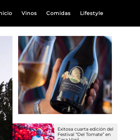
nicio
Vinos
Comidas
Lifestyle
Exitosa cuarta edición del
Festival “Del Tomate” en
Casa Vigil