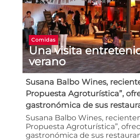
Comidas
Una visita entretenid
verano
Susana Balbo Wines, recien
Propuesta Agroturística”, ofr
gastronómica de sus restaura
Susana Balbo Wines, recient
Propuesta Agroturística”, ofre
gastronómica de sus restauran