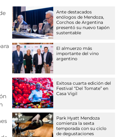
Ante destacados
 de
enólogos de Mendoza,
Corchos de Argentina
presentó su nuevo tapón
sustentable
para
El almuerzo más
importante del vino
argentino
Exitosa cuarta edición del
Festival “Del Tomate” en
Casa Vigil
ión
n
Park Hyatt Mendoza
nes
comienza la sexta
temporada con su ciclo
de degustaciones