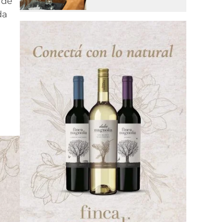
 de
da