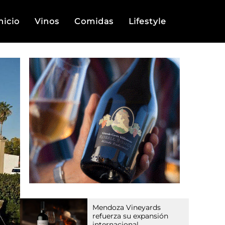
nicio
Vinos
Comidas
Lifestyle
Mendoza Vineyards
refuerza su expansión
internacional