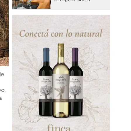
de
vo.
ta