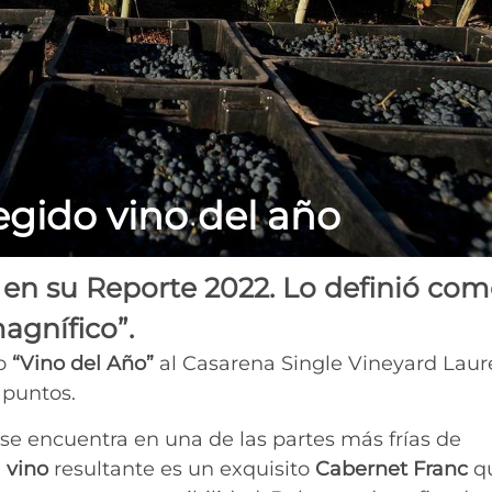
egido vino del año
s en su Reporte 2022. Lo definió co
agnífico”.
o
“Vino del Año”
al Casarena Single Vineyard Laur
 puntos.
se encuentra en una de las partes más frías de
l
vino
resultante es un exquisito
Cabernet Franc
q