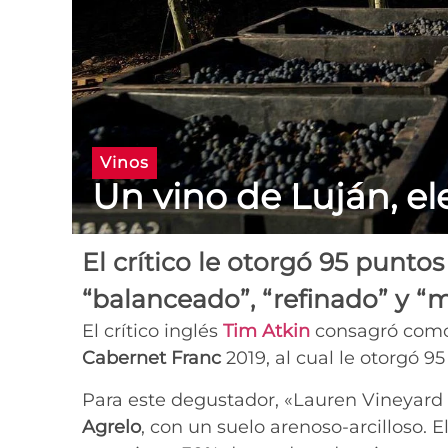
Vinos
Un vino de Luján, el
El crítico le otorgó 95 punto
“balanceado”, “refinado” y “m
El crítico inglés
Tim Atkin
consagró com
Cabernet Franc
2019, al cual le otorgó 95
Para este degustador, «Lauren Vineyard 
Agrelo
, con un suelo arenoso-arcilloso. E