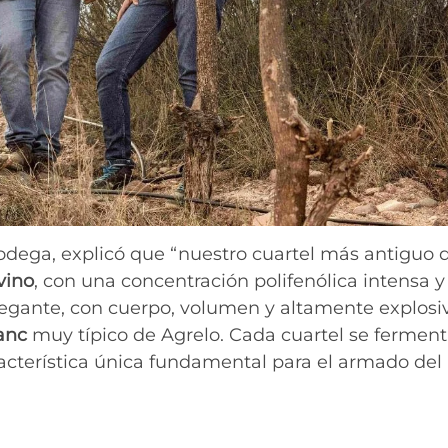
odega, explicó que “nuestro cuartel más antiguo 
vino
, con una concentración polifenólica intensa y
egante, con cuerpo, volumen y altamente explosi
anc
muy típico de Agrelo. Cada cuartel se fermen
acterística única fundamental para el armado del