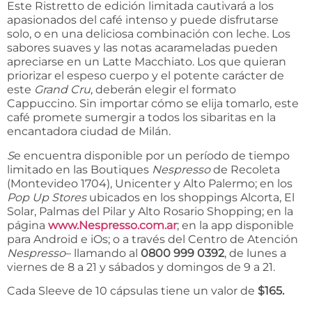
Este Ristretto de edición limitada cautivará a los
apasionados del café intenso y puede disfrutarse
solo, o en una deliciosa combinación con leche. Los
sabores suaves y las notas acarameladas pueden
apreciarse en un Latte Macchiato. Los que quieran
priorizar el espeso cuerpo y el potente carácter de
este
Grand Cru
, deberán elegir el formato
Cappuccino. Sin importar cómo se elija tomarlo, este
café promete sumergir a todos los sibaritas en la
encantadora ciudad de Milán.
S
e encuentra disponible por un período de tiempo
limitado en las Boutiques
Nespresso
de Recoleta
(Montevideo 1704), Unicenter y Alto Palermo; en los
Pop Up Stores
ubicados en los shoppings Alcorta, El
Solar, Palmas del Pilar y Alto Rosario Shopping; en la
página
www.Nespresso.com.ar
; en la app disponible
para Android e iOs; o a través del Centro de Atención
Nespresso
– llamando al
0800 999 0392
, de lunes a
viernes de 8 a 21 y sábados y domingos de 9 a 21.
Cada Sleeve de 10 cápsulas tiene un valor de
$165.