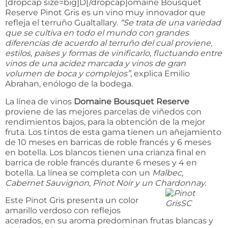
[dropcap size=big]D[/dropcap]omaine Bousquet
Reserve Pinot Gris es un vino muy innovador que
refleja el terruño Gualtallary.
“Se trata de una variedad
que se cultiva en todo el mundo con grandes
diferencias de acuerdo al terruño del cual proviene,
estilos, países y formas de vinificarlo, fluctuando entre
vinos de una acidez marcada y vinos de gran
volumen de boca y complejos”
, explica Emilio
Abrahan, enólogo de la bodega.
La línea de vinos
Domaine Bousquet
Reserve
proviene de las mejores parcelas de viñedos con
rendimientos bajos, para la obtención de la mejor
fruta. Los tintos de esta gama tienen un añejamiento
de 10 meses en barricas de roble francés y 6 meses
en botella. Los blancos tienen una crianza final en
barrica de roble francés durante 6 meses y 4 en
botella. La línea se completa con un
Malbec,
Cabernet Sauvignon, Pinot Noir y un Chardonnay.
Este Pinot Gris presenta un color
amarillo verdoso con reflejos
acerados, en su aroma predominan frutas blancas y