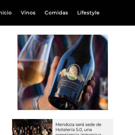
nicio
Vinos
Comidas
Lifestyle
Mendoza será sede de
Hotelería 5.0, una
experiencia inmersiva