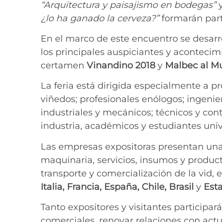
“Arquitectura y paisajismo en bodegas”
y
¿lo ha ganado la cerveza?”
formarán part
En el marco de este encuentro se desar
los principales auspiciantes y acontecim
certamen
Vinandino
2018
y
Malbec al M
La feria está dirigida especialmente a pr
viñedos; profesionales enólogos; ingeni
industriales y mecánicos; técnicos y cont
industria, académicos y estudiantes unive
Las empresas expositoras presentan una
maquinaria, servicios, insumos y product
transporte y comercialización de la vid, e
Italia, Francia, España, Chile, Brasil
y
Est
Tanto expositores y visitantes participa
comerciales, renovar relaciones con actua