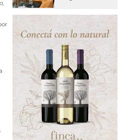
o,
por
a
s