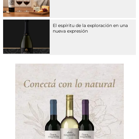
m
i
t
t
El espíritu de la exploración en una
e
nueva expresión
l
n
,
d
i
e
P
h
o
s
p
h
o
d
i
e
s