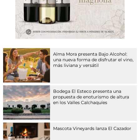
t
z
u
e
i
n
e
r
G
Alma Mora presenta Bajo Alcohol:
r
una nueva forma de disfrutar el vino,
u
más liviana y versátil
p
p
e
v
Bodega El Esteco presenta una
o
propuesta de enoturismo de altura
n
en los Valles Calchaquíes
A
r
z
n
Mascota Vineyards lanza El Cazador
e
i