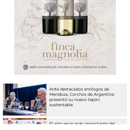
t
e
r
a
s
e
-
T
y
p
-
5
-
H
e
m
Ante destacados enólogos de
Mendoza, Corchos de Argentina
m
presentó su nuevo tapón
e
sustentable
r
(
P
D
El almuerzo más importante del
vino argentino
E