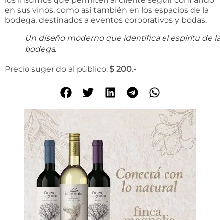
los insumos que permiten al cliente seguir confiando
en sus vinos, como así también en los espacios de la
bodega, destinados a eventos corporativos y bodas.
Un diseño moderno que identifica el espíritu de l
bodega.
Precio sugerido al público:
$ 200.-
C
i
a
l
i
s
g
e
h
ö
r