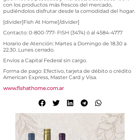
con los productos más frescos del mercado,
pudiéndolos disfrutar desde la comodidad del hogar.
[divider]Fish At Home[/divider]
Contacto: 0-800-777- FISH (3474) ó al 4584-4777
Horario de Atención: Martes a Domingo de 18.30 a
22.30. Lunes cerrado.
Envíos a Capital Federal sin cargo.
Forma de pago: Efectivo, tarjeta de débito o crédito
American Express, Master Card y Visa.
www.fishathome.com.ar
C
i
a
l