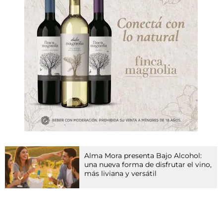
i
s
g
e
h
ö
r
t
z
u
e
i
n
e
r
G
Alma Mora presenta Bajo Alcohol:
r
una nueva forma de disfrutar el vino,
u
más liviana y versátil
p
p
e
v
Bodega El Esteco presenta una
o