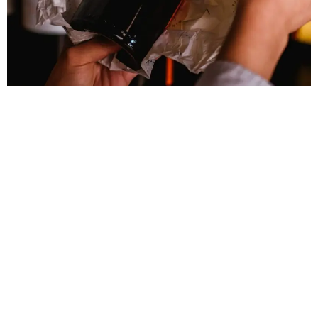
Este
vino
es de producción limitada, ya que se
seleccionan las mejores uvas de cada punto
geográfico, por lo que la cantidad de botellas de
Malbec
2019 es de 12.000 y de
Cabernet Franc
2019 es
de 7.000.
Recientemente James Suckling le otorgó a estos dos
vinos 92 puntos a cada uno, y del
Malbec
resaltó sus
aromas a mora y regaliz, y también su gran cuerpo y
taninos claros. Del
Cabernet Franc
destacó su