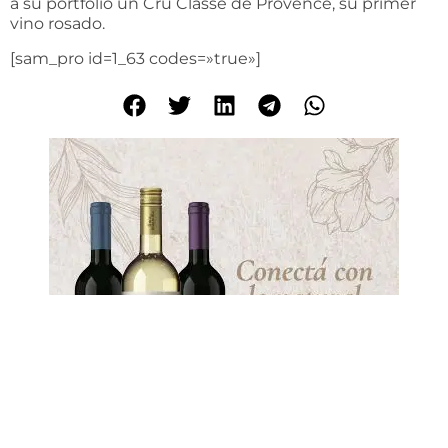
a su portfolio un Cru Classé de Provence, su primer
vino rosado.
[sam_pro id=1_63 codes=»true»]
C
i
a
l
i
s
g
e
h
ö
r
t
z
u
e
i