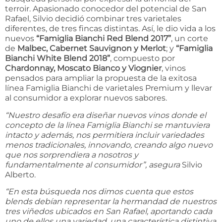
terroir. Apasionado conocedor del potencial de San
Rafael, Silvio decidió combinar tres varietales
diferentes, de tres fincas distintas. Así, le dio vida a los
nuevos
“Famiglia Bianchi Red Blend 2017”
, un corte
de
Malbec, Cabernet Sauvignon y Merlot
; y
“Famiglia
Bianchi White Blend 2018”
, compuesto por
Chardonnay, Moscato Bianco y Viognier
, vinos
pensados para ampliar la propuesta de la exitosa
línea Famiglia Bianchi de varietales Premium y llevar
al consumidor a explorar nuevos sabores.
“Nuestro desafío era diseñar nuevos vinos donde el
concepto de la línea Famiglia Bianchi se mantuviera
intacto y además, nos permitiera incluir variedades
menos tradicionales, innovando, creando algo nuevo
que nos sorprendiera a nosotros y
fundamentalmente al consumidor”, asegura
Silvio
Alberto.
“En esta búsqueda nos dimos cuenta que estos
blends debían representar la hermandad de nuestros
tres viñedos ubicados en San Rafael, aportando cada
uno de ellos una variedad, una característica distintiva