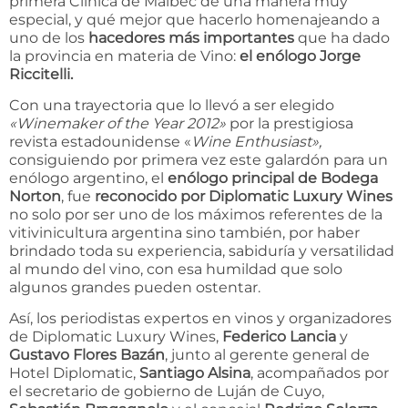
primera Clínica de Malbec de una manera muy
especial, y qué mejor que hacerlo homenajeando a
uno de los
hacedores más importantes
que ha dado
la provincia en materia de Vino:
el enólogo Jorge
Riccitelli.
Con una trayectoria que lo llevó a ser elegido
«Winemaker of the Year 2012»
por la prestigiosa
revista estadounidense «
Wine Enthusiast»,
consiguiendo por primera vez este galardón para un
enólogo argentino, el
enólogo principal de Bodega
Norton
, fue
reconocido por Diplomatic Luxury Wines
no solo por ser uno de los máximos referentes de la
vitivinicultura argentina sino también, por haber
brindado toda su experiencia, sabiduría y versatilidad
al mundo del vino, con esa humildad que solo
algunos grandes pueden ostentar.
Así, los periodistas expertos en vinos y organizadores
de Diplomatic Luxury Wines,
Federico Lancia
y
Gustavo Flores Bazán
, junto al gerente general de
Hotel Diplomatic,
Santiago Alsina
, acompañados por
el secretario de gobierno de Luján de Cuyo,