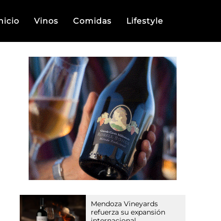
nicio
Vinos
Comidas
Lifestyle
Mendoza Vineyards
refuerza su expansión
internacional