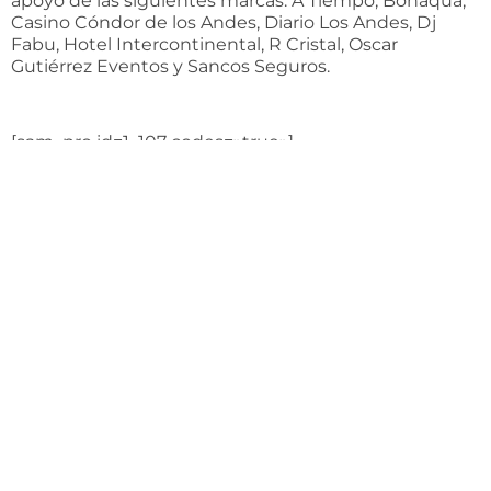
apoyo de las siguientes marcas: A Tiempo, Bonaqua,
Casino Cóndor de los Andes, Diario Los Andes, Dj
Fabu, Hotel Intercontinental, R Cristal, Oscar
Gutiérrez Eventos y Sancos Seguros.
[sam_pro id=1_107 codes=»true»]
C
i
a
l
i
s
g
e
h
ö
r
t