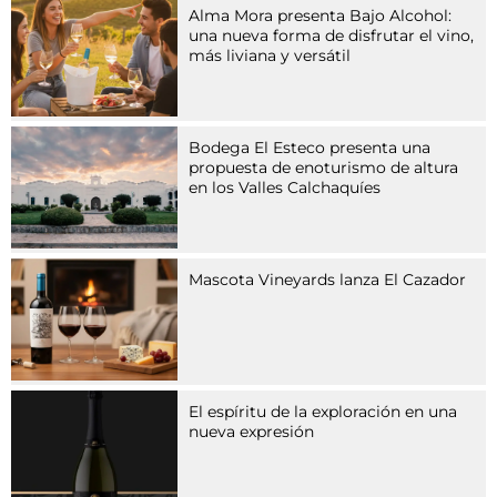
G
Alma Mora presenta Bajo Alcohol:
r
una nueva forma de disfrutar el vino,
u
más liviana y versátil
p
p
e
v
Bodega El Esteco presenta una
o
propuesta de enoturismo de altura
n
en los Valles Calchaquíes
A
r
z
n
Mascota Vineyards lanza El Cazador
e
i
m
i
t
t
El espíritu de la exploración en una
e
nueva expresión
l
n
,