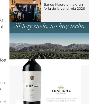
Banco Macro en la gran
feria de la vendimia 2026
sí,
al
dos
ema
s
o
del