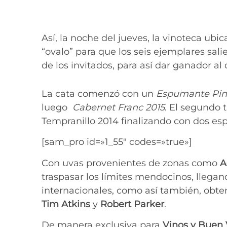
Así, la noche del jueves, la vinoteca ubi
“ovalo” para que los seis ejemplares sali
de los invitados, para así dar ganador a
La cata comenzó con un
Espumante Pin
luego
Cabernet Franc 2015
. El segundo tr
Tempranillo 2014 finalizando con dos e
[sam_pro id=»1_55″ codes=»true»]
Con uvas provenientes de zonas como
A
traspasar los límites mendocinos, llegan
internacionales, como así también, obt
Tim Atkins
y
Robert Parker
.
De manera exclusiva para
Vinos y Buen 