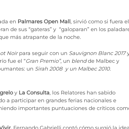
cada en
Palmares Open Mall
, sirvió como si fuera e
eran de sus “gateras” y “galoparan” en los paladar
l que más atrapante de la noche.
ot Noir
para seguir con un
Sauvignon Blanc 2017
ío fue el “
Gran Premio”
, un
blend
de Malbec y
spumantes: un
Sirah 2008 y un Malbec 2010.
grelo
y
La Consulta
, los Relatores han sabido
do a participar en grandes ferias nacionales e
eniendo importantes puntuaciones de críticos com
Vivir,
Fernando Gabrielli contó cómo surgió la ide