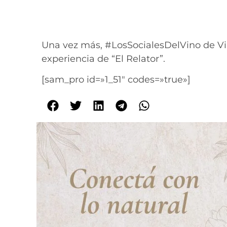
Una vez más, #LosSocialesDelVino de Vin
experiencia de “El Relator”.
[sam_pro id=»1_51″ codes=»true»]