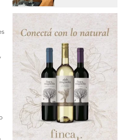
l
es
y
o
a