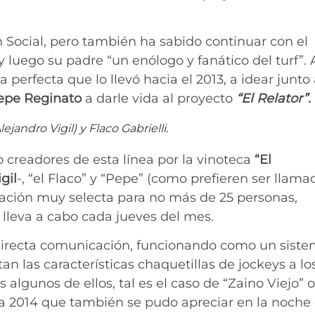
 Social, pero también ha sabido continuar con el
luego su padre “un enólogo y fanático del turf”. A
a perfecta que lo llevó hacia el 2013, a idear junto 
Pepe Reginato
a darle vida al proyecto
“El Relator”.
andro Vigil) y Flaco Gabrielli.
 creadores de esta línea por la vinoteca
“El
gil
-, “el Flaco” y “Pepe” (como prefieren ser llama
tación muy selecta para no más de 25 personas,
e lleva a cabo cada jueves del mes.
 directa comunicación, funcionando como un sist
n las características chaquetillas de jockeys a lo
algunos de ellos, tal es el caso de “Zaino Viejo” 
 2014 que también se pudo apreciar en la noche 