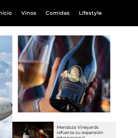
nicio
Vinos
Comidas
Lifestyle
Mendoza Vineyards
refuerza su expansión
internacional