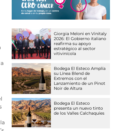
Giorgia Meloni en Vinitaly
2026: El Gobierno italiano
reafirma su apoyo
n
estratégico al sector
vitivinícola
la
Bodega El Esteco Amplía
su Línea Blend de
Extremos con el
Lanzamiento de un Pinot
Noir de Altura
l
Bodega El Esteco
s
presenta un nuevo tinto
de los Valles Calchaquíes
la
’s