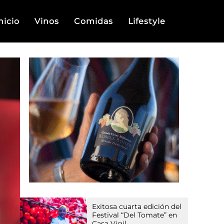
nicio
Vinos
Comidas
Lifestyle
Exitosa cuarta edición del
Festival “Del Tomate” en
Casa Vigil