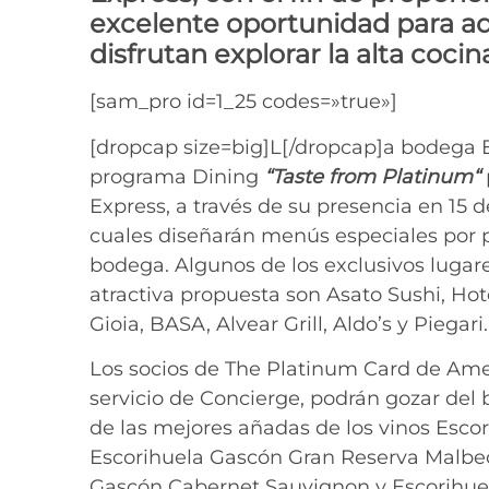
excelente oportunidad para aqu
disfrutan explorar la alta cocin
[sam_pro id=1_25 codes=»true»]
[dropcap size=big]L[/dropcap]a bodega 
programa Dining
“Taste from Platinum“
Express, a través de su presencia en 15 
cuales diseñarán menús especiales por p
bodega. Algunos de los exclusivos lugar
atractiva propuesta son Asato Sushi, Hot
Gioia, BASA, Alvear Grill, Aldo’s y Piegari.
Los socios de The Platinum Card de Amer
servicio de Concierge, podrán gozar del
de las mejores añadas de los vinos Esc
Escorihuela Gascón Gran Reserva Malbec
Gascón Cabernet Sauvignon y Escorihuel