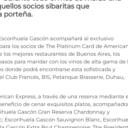
ellos socios sibaritas que
a porteña.
Escorihuela Gascón acompañará al exclusivo
para los socios de The Platinum Card de America
de los mejores restaurantes de Buenos Aires, los
asos para maridar con los vinos de alta gama de 
es donde podrá encontrarse esta sofisticada y
el Club Francés, BIS, Petanque Brasserie, Duhau,
ican Express, a través de una reserva mediante e
 beneficio de cenar exquisitos platos, acompañado
orihuela Gascón Gran Reserva Chardonnay y
; Escorihuela Gascón Sauvignon Blanc, Escorihue
a Gascón Extra Brut Champenoise; The President