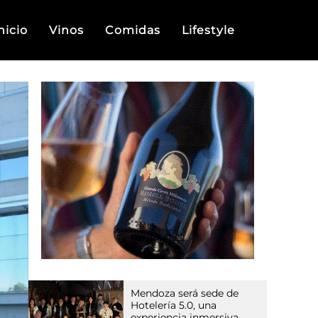
nicio
Vinos
Comidas
Lifestyle
Mendoza será sede de
Hotelería 5.0, una
experiencia inmersiva