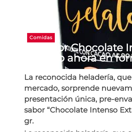
Comidas
El sabor Chocolate 
Freddo ahora en fo
La reconocida heladería, qu
mercado, sorprende nuevamen
presentación única, pre-enva
sabor “Chocolate Intenso Ext
gr.