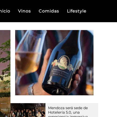
nicio
Vinos
Comidas
Lifestyle
Mendoza será sede de
Hotelería 5.0, una
experiencia inmersiva