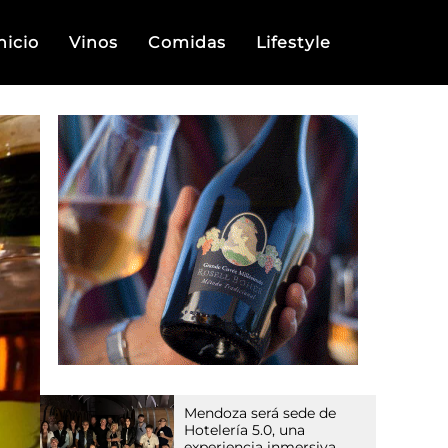
nicio
Vinos
Comidas
Lifestyle
Mendoza será sede de
Hotelería 5.0, una
experiencia inmersiva