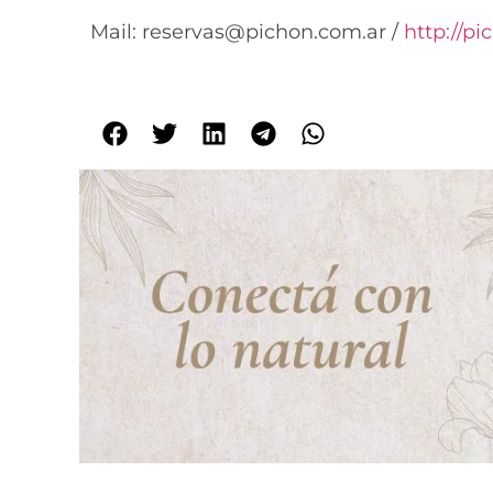
Mail: reservas@pichon.com.ar /
http://pi
C