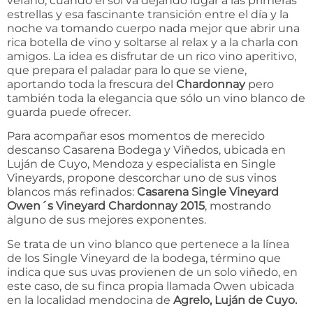
verano, cuando el sol va dejando lugar a las primeras
estrellas y esa fascinante transición entre el día y la
noche va tomando cuerpo nada mejor que abrir una
rica botella de vino y soltarse al relax y a la charla con
amigos. La idea es disfrutar de un rico vino aperitivo,
que prepara el paladar para lo que se viene,
aportando toda la frescura del
Chardonnay
pero
también toda la elegancia que sólo un vino blanco de
guarda puede ofrecer.
Para acompañar esos momentos de merecido
descanso Casarena Bodega y Viñedos, ubicada en
Luján de Cuyo, Mendoza y especialista en Single
Vineyards, propone descorchar uno de sus vinos
blancos más refinados:
Casarena Single Vineyard
Owen´s Vineyard Chardonnay 2015
, mostrando
alguno de sus mejores exponentes.
Se trata de un vino blanco que pertenece a la línea
de los Single Vineyard de la bodega, término que
indica que sus uvas provienen de un solo viñedo, en
este caso, de su finca propia llamada Owen ubicada
en la localidad mendocina de
Agrelo, Luján de Cuyo.