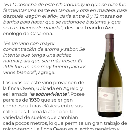
“En la cosecha de este Chardonnay lo que se hizo fue
fermentar una parte en tanque y otra en madera, para
después -según el año-, darle entre 8 y 12 meses de
barrica para hacer que se redondee bastante y que
sea un blanco de guarda”,
destaca
Leandro Azin
,
enólogo de Casarena.
“Es un vino con mayor
concentración de aroma y sabor. Se
intenta que tenga una acidez
natural para que sea más fresco. El
2015 fue un año muy bueno para los
vinos blancos
”, agrega.
Las uvas de este vino provienen de
la finca Owen, ubicada en Agrelo, y
es llamada
“la sobreviviente”.
Posee
parrales de
1930
que se erigen
como esculturas clásicas entre sus
callejones. Llama la atención la
variedad de suelos que cambian
cada pocos metros, lo que permite un gran trabajo de
micro-terroir. La finca Owen es el activo genético y