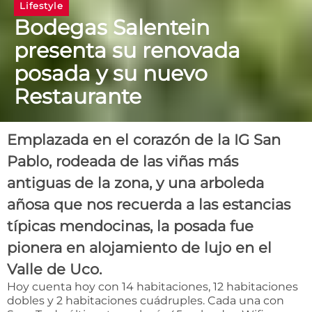
Lifestyle
Bodegas Salentein
presenta su renovada
posada y su nuevo
Restaurante
Emplazada en el corazón de la IG San
Pablo, rodeada de las viñas más
antiguas de la zona, y una arboleda
añosa que nos recuerda a las estancias
típicas mendocinas, la posada fue
pionera en alojamiento de lujo en el
Valle de Uco.
Hoy cuenta hoy con 14 habitaciones, 12 habitaciones
dobles y 2 habitaciones cuádruples. Cada una con