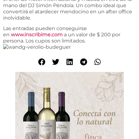
mano del DJ Simón Péndola. Un combo ideal que
convertirá el atardecer mendocino en un after office
inolvidable.
Las entradas pueden conseguirse
en
www.inscribime.com
a un valor de $ 200 por
persona. Los cupos son limitados.
C
i
a
l
i
s
g
e
h
ö
r