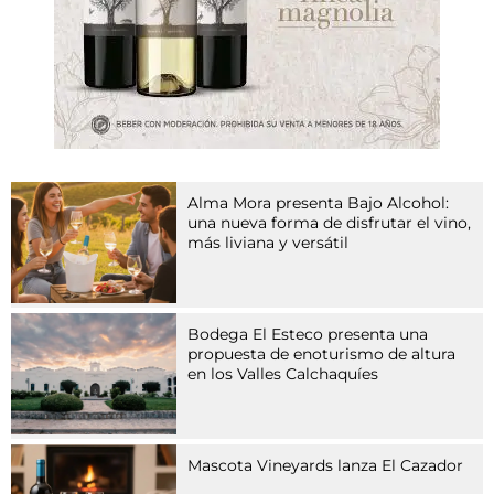
t
z
u
e
i
n
e
r
G
Alma Mora presenta Bajo Alcohol:
r
una nueva forma de disfrutar el vino,
u
más liviana y versátil
p
p
e
v
Bodega El Esteco presenta una
o
propuesta de enoturismo de altura
n
en los Valles Calchaquíes
A
r
z
n
Mascota Vineyards lanza El Cazador
e