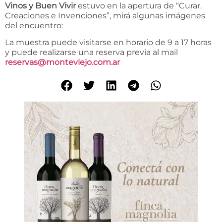
Vinos y Buen Vivir
estuvo en la apertura de “Curar.
Creaciones e Invenciones”, mirá algunas imágenes
del encuentro:
La muestra puede visitarse en horario de 9 a 17 horas
y puede realizarse una reserva previa al mail
reservas@monteviejo.com.ar
C
i
a
l
i
s
g
e
h
ö
r
t