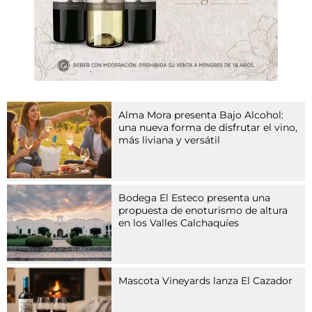
z
u
e
i
n
e
r
G
Alma Mora presenta Bajo Alcohol:
r
una nueva forma de disfrutar el vino,
u
más liviana y versátil
p
p
e
v
Bodega El Esteco presenta una
o
propuesta de enoturismo de altura
n
en los Valles Calchaquíes
A
r
z
n
Mascota Vineyards lanza El Cazador
e
i