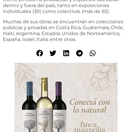
dentro y fuera del país, tanto en exposiciones
individuales (30) como colectivas (más de 65)
Muchas de sus obras se encuentran en colecciones
públicas y privadas en Costa Rica, Guatemala, Chile,
Haití, Argentina, Estados Unidos de Norteamérica,
España, Israel, Italia, entre otras.
C
i
a
l
i
s
g
e
h
ö
r
t