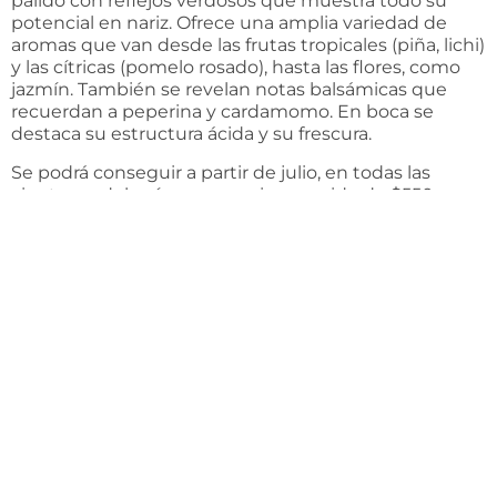
pálido con reflejos verdosos que muestra todo su
potencial en nariz. Ofrece una amplia variedad de
aromas que van desde las frutas tropicales (piña, lichi)
y las cítricas (pomelo rosado), hasta las flores, como
jazmín. También se revelan notas balsámicas que
recuerdan a peperina y cardamomo. En boca se
destaca su estructura ácida y su frescura.
Se podrá conseguir a partir de julio, en todas las
vinotecas del país, a un precio sugerido de $550.
[sam_pro id=1_67 codes=»true»]
C
i
a
l
i
s
g
e