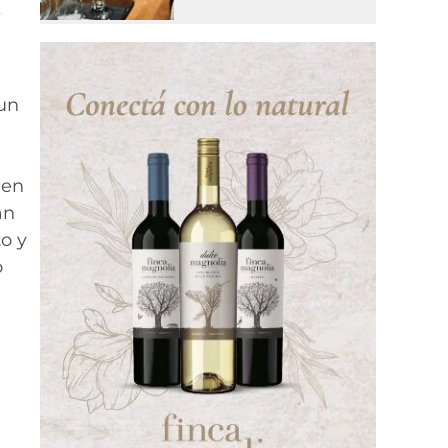
s
 un
 en
án
o y
o