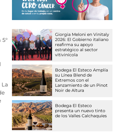
Giorgia Meloni en Vinitaly
 5°
2026: El Gobierno italiano
reafirma su apoyo
estratégico al sector
vitivinícola
a
l
Bodega El Esteco Amplía
su Línea Blend de
Extremos con el
 La
Lanzamiento de un Pinot
Noir de Altura
de
e
Bodega El Esteco
presenta un nuevo tinto
de los Valles Calchaquíes