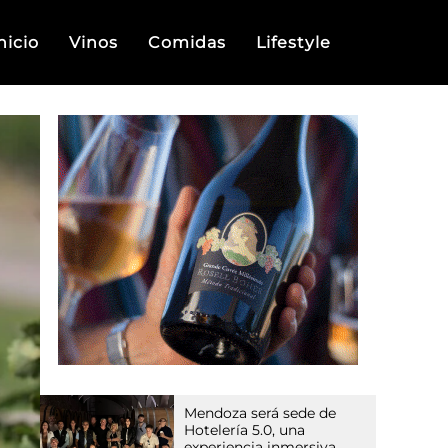
nicio
Vinos
Comidas
Lifestyle
Mendoza será sede de
Hotelería 5.0, una
experiencia inmersiva