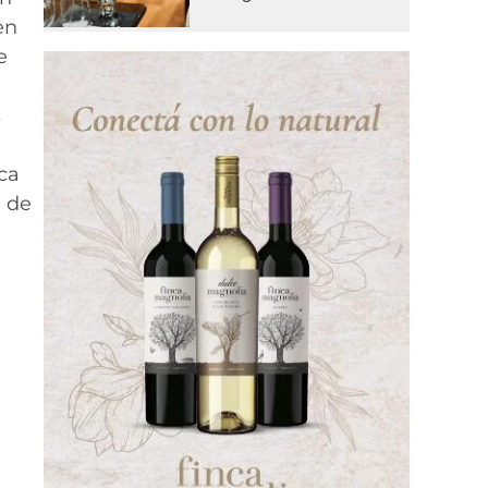
en
e
s
ca
l de