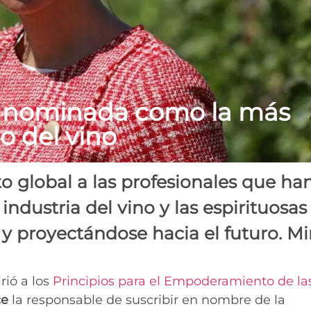
 nominada como la más
o del vino
o global a las profesionales que ha
industria del vino y las espirituosas
y proyectándose hacia el futuro. Mi
rió a los
Principios para el Empoderamiento de la
ce
la responsable de suscribir en nombre de la