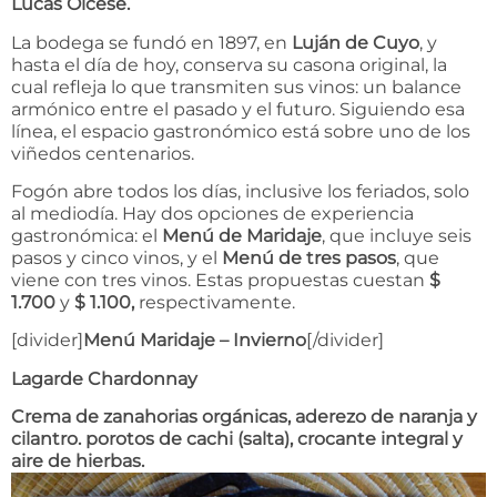
Lucas Olcese.
La bodega se fundó en 1897, en
Luján de Cuyo
, y
hasta el día de hoy, conserva su casona original, la
cual refleja lo que transmiten sus vinos: un balance
armónico entre el pasado y el futuro. Siguiendo esa
línea, el espacio gastronómico está sobre uno de los
viñedos centenarios.
Fogón abre todos los días, inclusive los feriados, solo
al mediodía. Hay dos opciones de experiencia
gastronómica: el
Menú de Maridaje
, que incluye seis
pasos y cinco vinos, y el
Menú de tres pasos
, que
viene con tres vinos. Estas propuestas cuestan
$
1.700
y
$ 1.100,
respectivamente.
[divider]
Menú Maridaje – Invierno
[/divider]
Lagarde Chardonnay
Crema de zanahorias orgánicas, aderezo de naranja y
cilantro. porotos de cachi (salta), crocante integral y
aire de hierbas.