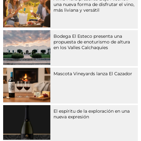
r
una nueva forma de disfrutar el vino,
u
más liviana y versátil
p
p
e
v
Bodega El Esteco presenta una
o
propuesta de enoturismo de altura
n
en los Valles Calchaquíes
A
r
z
n
Mascota Vineyards lanza El Cazador
e
i
m
i
t
t
El espíritu de la exploración en una
e
nueva expresión
l
n
,
d