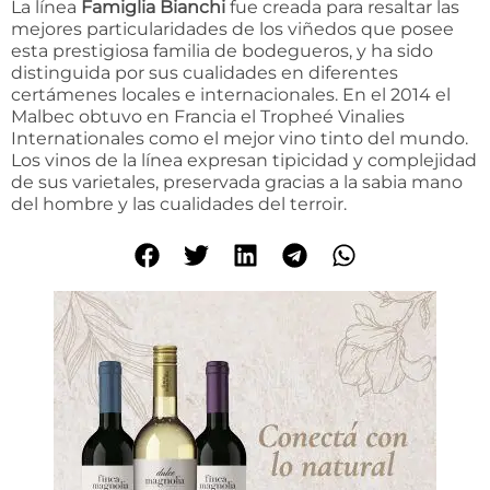
La línea
Famiglia Bianchi
fue creada para resaltar las
mejores particularidades de los viñedos que posee
esta prestigiosa familia de bodegueros, y ha sido
distinguida por sus cualidades en diferentes
certámenes locales e internacionales. En el 2014 el
Malbec obtuvo en Francia el Tropheé Vinalies
Internationales como el mejor vino tinto del mundo.
Los vinos de la línea expresan tipicidad y complejidad
de sus varietales, preservada gracias a la sabia mano
del hombre y las cualidades del terroir.
C
i
a
l
i
s
g
e
h