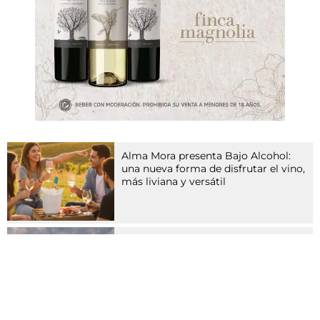
ö
r
t
z
u
e
i
n
e
r
G
Alma Mora presenta Bajo Alcohol:
r
una nueva forma de disfrutar el vino,
u
más liviana y versátil
p
p
e
v
Bodega El Esteco presenta una
o
propuesta de enoturismo de altura
n
en los Valles Calchaquíes
A
r
z
n