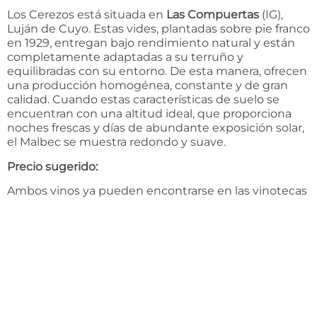
Los Cerezos está situada en
Las Compuertas
(IG),
Luján de Cuyo. Estas vides, plantadas sobre pie franco
en 1929, entregan bajo rendimiento natural y están
completamente adaptadas a su terruño y
equilibradas con su entorno. De esta manera, ofrecen
una producción homogénea, constante y de gran
calidad. Cuando estas características de suelo se
encuentran con una altitud ideal, que proporciona
noches frescas y días de abundante exposición solar,
el Malbec se muestra redondo y suave.
Precio sugerido:
Ambos vinos ya pueden encontrarse en las vinotecas
más exclusivas del país y en el Visitor Center de la
bodega en Mendoza a un precio de
$1.600 la botella.
[sam_pro id=»1_42″ codes=»true»]